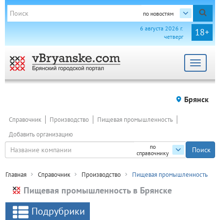
по новостям
6 августа 2026 г.
18+
четверг
Toggle
navigat
Брянск
Справочник
Производство
Пищевая промышленность
Добавить организацию
по
справочнику
Главная
Справочник
Производство
Пищевая промышленность
Пищевая промышленность в Брянске
Подрубрики