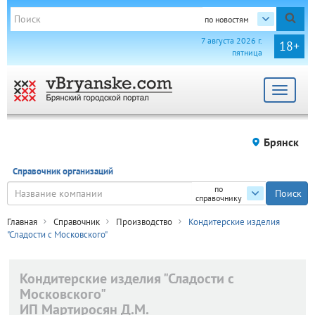
по новостям
7 августа 2026 г.
18+
пятница
Toggle
navigat
Брянск
Справочник организаций
по
справочнику
Главная
Справочник
Производство
Кондитерские изделия
"Сладости с Московского"
Кондитерские изделия "Сладости с
Московского"
ИП Мартиросян Д.М.