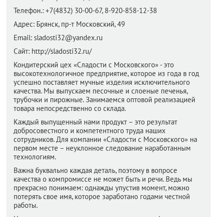
Телефон.:
+7(4832) 30-00-67, 8-920-858-12-38
Адрес:
Брянск,
пр-т Московский, 49
Email:
sladosti32@yandex.ru
Сайт:
http://sladosti32.ru/
Кондитерский цех «Сладости с Московского» - это
высокотехнологичное предприятие, которое из года в год
успешно поставляет мучные изделия исключительного
качества. Мы выпускаем песочные и слоеные печенья,
трубочки и пирожные. Занимаемся оптовой реализацией
товара непосредственно со склада.
Каждый выпущенный нами продукт – это результат
добросовестного и компетентного труда наших
сотрудников. Для компании «Сладости с Московского» на
первом месте – неуклонное следование наработанным
технологиям.
Важна буквально каждая деталь, поэтому в вопросе
качества о компромиссе не может быть и речи. Ведь мы
прекрасно понимаем: однажды упустив момент, можно
потерять свое имя, которое заработано годами честной
работы.