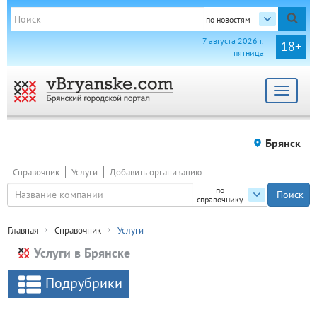
по новостям
7 августа 2026 г.
18+
пятница
Toggle
navigat
Брянск
Справочник
Услуги
Добавить организацию
по
справочнику
Главная
Справочник
Услуги
Услуги в Брянске
Подрубрики