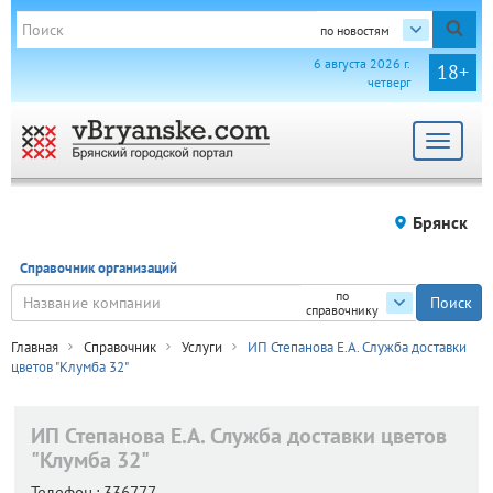
по новостям
6 августа 2026 г.
18+
четверг
Toggle
navigat
Брянск
Справочник организаций
по
справочнику
Главная
Справочник
Услуги
ИП Степанова Е.А. Служба доставки
цветов "Клумба 32"
ИП Степанова Е.А. Служба доставки цветов
"Клумба 32"
Телефон.:
336777