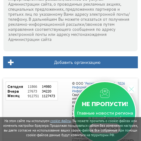
Администрации сайта, о проводимых рекламных акциях,
специальных предложениях, предложениях партнеров и
третьих лиц по указанному Вами адресу электронной почты/
телефону. В дальнейшем Вы можете отказаться от получения
рекламно-информационной рассылки/звонков путем
направления соответствующего сообщения по адресу
электронной почты или адресу местонахождения
Администрации сайта
Добавить организацию
© ООО
"Регион центр" 2004 - 2026
Информационное наполнение:
Информационное агентство vRossii.ru
Свидетельство о регистрации СМИ
информационного агентства vRossii.ru
ИА № ФС 77‑35502
НЕ ПРОПУСТИ!
выдано РОСКОМНАДЗОРом 04 марта
2009г.
Главные новости региона
И. О. Главного редактора Нарыков А. Н.
Баннеры на портале размещаются на
в вашей почте!
На этом сайте мы используем
cookie-файлы
. Вы можете прочитать о cookie-файлах или
правах рекламы.
Реклама на портале:
изменить настройки браузера. Продолжая пользоваться сайтом без изменения настроек,
ПОДПИСАТЬСЯ
Рекламное агентство "Умный маркетинг"
вы даете согласие на использование ваших cookie-файлов. Все собранные при помощи
тел. 7-910-267-70-40,
cookie-файлов данные будут храниться на территории РФ.
email: umnyy.marketing@yandex.ru
Отдельные публикации могут содержать