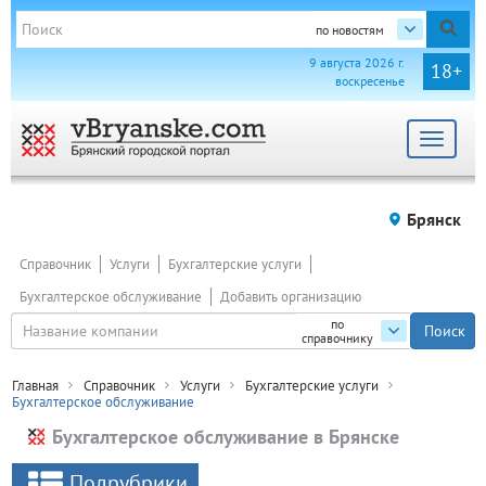
по новостям
9 августа 2026 г.
18+
воскресенье
Toggle
navigat
Брянск
Справочник
Услуги
Бухгалтерские услуги
Бухгалтерское обслуживание
Добавить организацию
по
справочнику
Главная
Справочник
Услуги
Бухгалтерские услуги
Бухгалтерское обслуживание
Бухгалтерское обслуживание в Брянске
Подрубрики