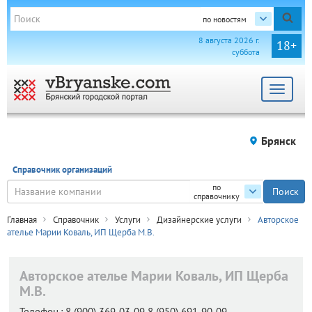
по новостям
8 августа 2026 г.
18+
суббота
Toggle
navigat
Брянск
Справочник организаций
по
справочнику
Главная
Справочник
Услуги
Дизайнерские услуги
Авторское
ателье Марии Коваль, ИП Щерба М.В.
Авторское ателье Марии Коваль, ИП Щерба
М.В.
Телефон.:
8 (900) 369-03-09 8 (950) 691-90-09