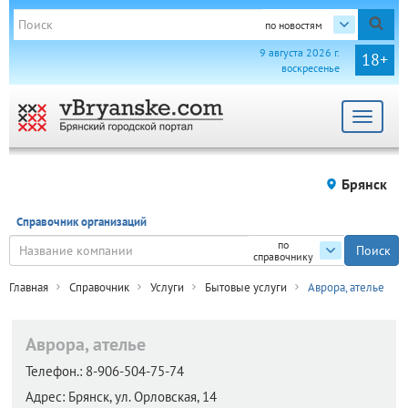
по новостям
9 августа 2026 г.
18+
воскресенье
Toggle
navigat
Брянск
Справочник организаций
по
справочнику
Главная
Справочник
Услуги
Бытовые услуги
Аврора, ателье
Аврора, ателье
Телефон.:
8-906-504-75-74
Адрес:
Брянск,
ул. Орловская, 14