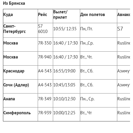
Из Брянска
Вылет/
Куда
Рейс
Дни полетов
Авиако
прилет
Санкт-
S7
S7
10:55/ 12:35
Пн, Пт.
Петербургс
6010
Москва
7R-350
16:40 / 17:30
Пн.,Ср.
Rusline
Москва
7R-940
16:40 / 17:30
Вт., Чт.
Rusline
Краснодар
А4-543
16:55/19:00
Вт., Сб.
Азимут
Сочи (Адлер)
А4-543
10:45/13:05
Вт., Сб.
Азимут
Анапа
7R-349
10:10/12:30
Пн., Ср.
Rusline
Симферополь
7R-939
10:00/12:25
Вт., Чт
Rusline