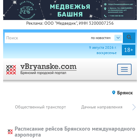
Реклама: ООО "Медведик", ИНН 3200007256
по новостям
9 августа 2026 г.
18+
воскресенье
Toggle
navigat
Брянск
Общественный транспорт
Дачные направления
Расписание рейсов Брянского международного
аэропорта