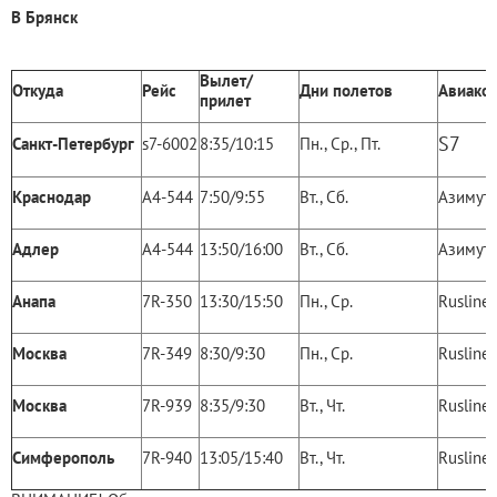
В Брянск
Вылет/
Откуда
Рейс
Дни полетов
Авиако
прилет
S7
Санкт-Петербург
s7-6002
8:35/10:15
Пн., Ср., Пт.
Краснодар
А4-544
7:50/9:55
Вт., Сб.
Азимут
Адлер
А4-544
13:50/16:00
Вт., Сб.
Азимут
Анапа
7R-350
13:30/15:50
Пн., Ср.
Rusline
Москва
7R-349
8:30/9:30
Пн., Ср.
Rusline
Москва
7R-939
8:35/9:30
Вт., Чт.
Rusline
Симферополь
7R-940
13:05/15:40
Вт., Чт.
Rusline