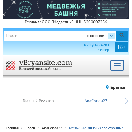
Реклама: ООО "Медведик", ИНН 3200007256
по новостям
6 августа 2026 г.
18+
четверг
Toggle
navigat
Брянск
Главный РеАктор
AnaConda23
Главная
Блоги
AnaConda23
Бумажные книги vs электронные