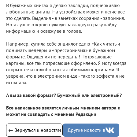
В бумажных книгах я делаю закладки, подчеркиваю
любопытные цитаты. На устройствах может и легче все
это сделать. Выделил - в заметках сохранил - запомнил.
Но я лучше открою нужную закладку и сразу найду
информацию и освежу ее в голове.
⠀
Например, купила себе энциклопедию «Как читать и
понимать шедевры импрессионизма» в бумажном
формате. Ощущения не передать!! Потрясающие
картины, все так потрясающе оформлено. Я могу всегда
открыть ее и полюбоваться любимыми картинами. Я
уверена, что в электронном виде - такого эффекта я не
испытала.
⠀
А вы за какой формат? Бумажный или электронный?
Все написанное является личным мнением автора и
может не совпадать с мнением Редакции
← Вернуться к новостям
Другие новости в