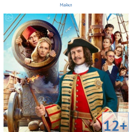
Майкл
12+