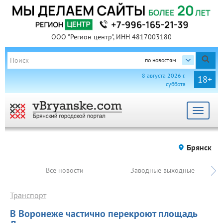
ООО "Регион центр", ИНН 4817003180
по новостям
8 августа 2026 г.
18+
суббота
Toggle
navigat
Брянск
Все новости
Заводные выходные
Транспорт
В Воронеже частично перекроют площадь