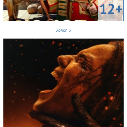
12+
Холоп 3