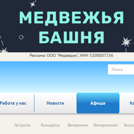
Реклама: ООО "Медведик", ИНН 3200007256
Работа у нас
Новости
Афиша
К
Гастроли
Концерты
Вечеринки
Филармония
Экск