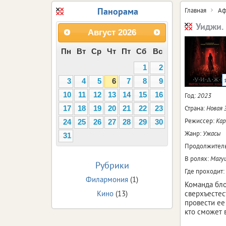
Панорама
Главная
Аф
Уиджи.
Август
2026
Пн
Вт
Ср
Чт
Пт
Сб
Вс
1
2
3
4
5
6
7
8
9
10
11
12
13
14
15
16
Год:
2023
Страна:
Новая 
17
18
19
20
21
22
23
Режиссер:
Кар
24
25
26
27
28
29
30
Жанр:
Ужасы
31
Продолжитель
В ролях:
Магуи
Рубрики
Где проходит:
Филармония
(1)
Команда бло
Кино
(13)
сверхъестес
провести ее
кто сможет 