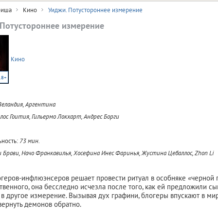
иша
Кино
Уиджи. Потустороннее измерение
 Потустороннее измерение
Кино
18+
Зеландия, Аргентина
лос Гоития, Гильермо Локхарт, Андрес Борги
ность:
73 мин.
 Брави, Начо Франкавилья, Хосефина Инес Фаринья, Жустина Цебаллос, Zhon Li
геров-инфлюэнсеров решает провести ритуал в особняке «черной 
твенного, она бесследно исчезла после того, как ей предложили сыг
 в другое измерение. Вызывая дух графини, блогеры впускают в мир
вернуть демонов обратно.