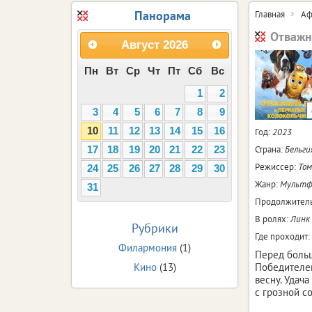
Панорама
Главная
Аф
Отважн
Август
2026
Пн
Вт
Ср
Чт
Пт
Сб
Вс
1
2
3
4
5
6
7
8
9
10
11
12
13
14
15
16
Год:
2023
Страна:
Бельги
17
18
19
20
21
22
23
Режиссер:
Том
24
25
26
27
28
29
30
Жанр:
Мультфи
31
Продолжитель
В ролях:
Линк 
Рубрики
Где проходит:
Филармония
(1)
Перед больш
Кино
(13)
Победителей
весну. Удач
с грозной с