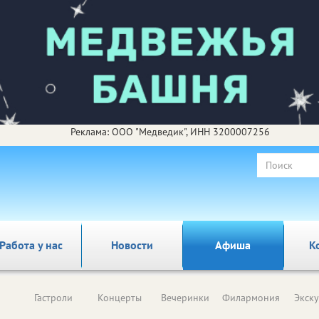
Реклама: ООО "Медведик", ИНН 3200007256
Работа у нас
Новости
Афиша
К
Гастроли
Концерты
Вечеринки
Филармония
Экск