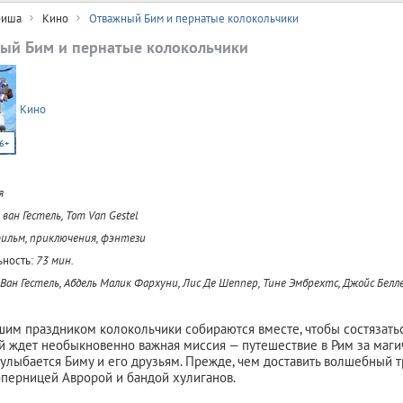
иша
Кино
Отважный Бим и пернатые колокольчики
ый Бим и пернатые колокольчики
Кино
6+
я
 ван Гестель, Tom Van Gestel
льм, приключения, фэнтези
ность:
73 мин.
Ван Гестель, Абдель Малик Фархуни, Лис Де Шеппер, Тине Эмбрехтс, Джойс Белл
им праздником колокольчики собираются вместе, чтобы состязаться
 ждет необыкновенно важная миссия — путешествие в Рим за маг
а улыбается Биму и его друзьям. Прежде, чем доставить волшебный т
оперницей Авророй и бандой хулиганов.