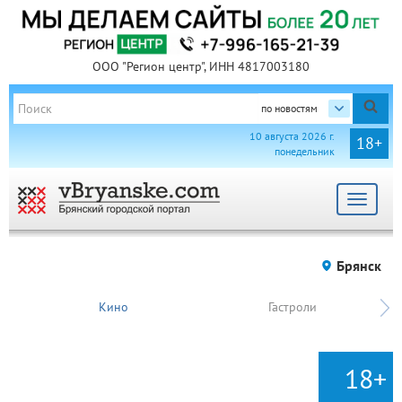
ООО "Регион центр", ИНН 4817003180
по новостям
10 августа 2026 г.
18+
понедельник
Toggle
navigat
Брянск
Кино
Гастроли
18+