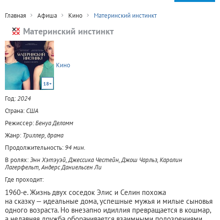
Главная
Афиша
Кино
Материнский инстинкт
Материнский инстинкт
Кино
18+
Год:
2024
Страна:
США
Режиссер:
Бенуа Деломм
Жанр:
Триллер, драма
Продолжительность:
94 мин.
В ролях:
Энн Хэтэуэй, Джессика Честейн, Джош Чарльз, Каролин
Лагерфельт, Андерс Даниельсен Ли
Где проходит:
1960-е. Жизнь двух соседок Элис и Селин похожа
на сказку — идеальные дома, успешные мужья и милые сыновья
одного возраста. Но внезапно идиллия превращается в кошмар,
а недавняя дружба оборачивается взаимными подозрениями