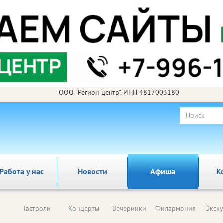
ООО "Регион центр", ИНН 4817003180
Работа у нас
Новости
Афиша
К
Гастроли
Концерты
Вечеринки
Филармония
Экск