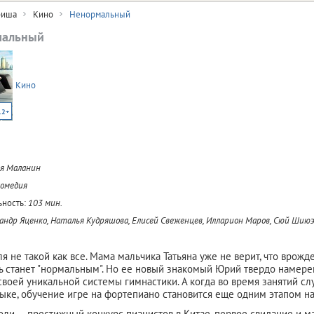
иша
Кино
Ненормальный
мальный
Кино
12+
я Маланин
комедия
ность:
103 мин.
андр Яценко, Наталья Кудряшова, Елисей Свеженцев, Илларион Маров, Сюй Шию
я не такой как все. Мама мальчика Татьяна уже не верит, что врожд
ь станет "нормальным". Но ее новый знакомый Юрий твердо намере
воей уникальной системы гимнастики. А когда во время занятий слу
зыке, обучение игре на фортепиано становится еще одним этапом н
оли — престижный конкурс пианистов в Китае, первое свидание и м