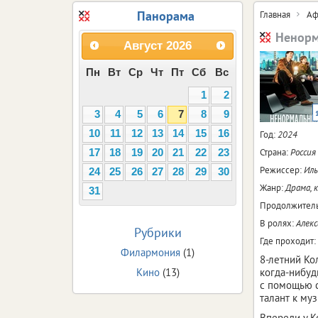
Панорама
Главная
Аф
Ненор
Август
2026
Пн
Вт
Ср
Чт
Пт
Сб
Вс
1
2
3
4
5
6
7
8
9
10
11
12
13
14
15
16
Год:
2024
Страна:
Россия
17
18
19
20
21
22
23
Режиссер:
Иль
24
25
26
27
28
29
30
Жанр:
Драма, 
31
Продолжитель
В ролях:
Алекс
Рубрики
Где проходит:
Филармония
(1)
8-летний Кол
Кино
(13)
когда-нибуд
с помощью с
талант к му
Впереди у К