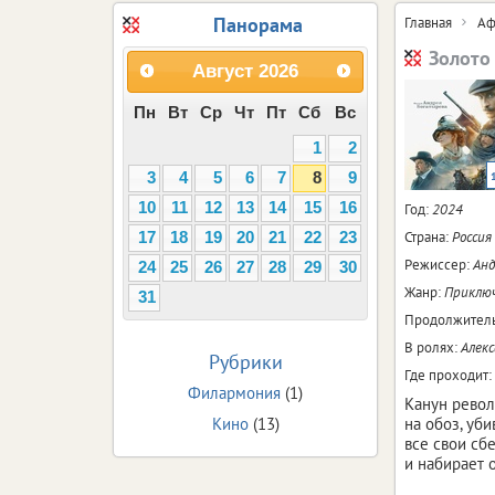
Панорама
Главная
Аф
Золото
Август
2026
Пн
Вт
Ср
Чт
Пт
Сб
Вс
1
2
3
4
5
6
7
8
9
10
11
12
13
14
15
16
Год:
2024
Страна:
Россия
17
18
19
20
21
22
23
Режиссер:
Анд
24
25
26
27
28
29
30
Жанр:
Приключ
31
Продолжитель
В ролях:
Алекс
Рубрики
Где проходит:
Филармония
(1)
Канун револ
Кино
(13)
на обоз, уб
все свои сб
и набирает 