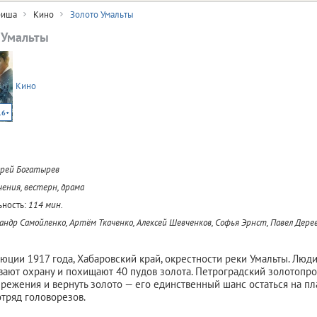
иша
Кино
Золото Умальты
 Умальты
Кино
16+
рей Богатырев
ения, вестерн, драма
ность:
114 мин.
андр Самойленко, Артём Ткаченко, Алексей Шевченков, Софья Эрнст, Павел Дере
юции 1917 года, Хабаровский край, окрестности реки Умальты. Люд
ивают охрану и похищают 40 пудов золота. Петроградский золотоп
ережения и вернуть золото — его единственный шанс остаться на пла
отряд головорезов.