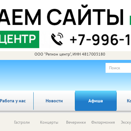
ООО "Регион центр", ИНН 4817003180
Работа у нас
Новости
Афиша
К
Гастроли
Концерты
Вечеринки
Филармония
Экск