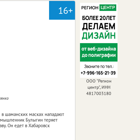
16+
ООО "Регион
центр", ИНН
4817003180
вянко
и в шаманских масках нападают
ромышленник Булыгин теряет
ву. Он едет в Хабаровск