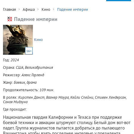
Главная
Афиша
Кино
Падение империи
Падение империи
Кино
16+
Год:
2024
Страна:
США, Великобритания
Режиссер:
Алекс Гарленд
Жанр:
Боевик, драма
Продолжительность:
109 мин.
В ролях:
Кирстен Данст, Вагнер Моура, Кейли Спейни, Стивен Хендерсон,
Соноя Мидзуно
Где проходит:
Национальная гвардия Калифорнии и Техаса при поддержке
боевой техники и авиации штурмуют столицу. Белый дом вот-вот
падет. Группа журналистов пытается добраться до пылающего
Вашингтона, чтобы взять последнее интервью у президента