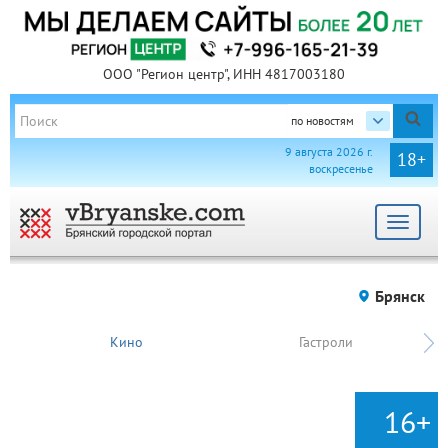
ООО "Регион центр", ИНН 4817003180
по новостям
9 августа 2026 г.
18+
воскресенье
Toggle
navigat
Брянск
Кино
Гастроли
16+