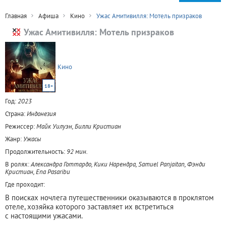
Главная
Афиша
Кино
Ужас Амитивилля: Мотель призраков
Ужас Амитивилля: Мотель призраков
Кино
18+
Год:
2023
Страна:
Индонезия
Режиссер:
Майк Уилуэн, Билли Кристиан
Жанр:
Ужасы
Продолжительность:
92 мин.
В ролях:
Александра Готтардо, Кики Нарендра, Samuel Panjaitan, Фэнди
Кристиан, Ena Pasaribu
Где проходит:
В поисках ночлега путешественники оказываются в проклятом
отеле, хозяйка которого заставляет их встретиться
с настоящими ужасами.