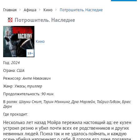
Главная
Афиша
Кино
Потрошитель. Наследие
Потрошитель. Наследие
Кино
18+
Год:
2024
Страна:
США
Режиссер:
Анте Новакович
Жанр:
Ужасы, триллер
Продолжительность:
90 мин.
В ролях:
Шоуни Смит, Тэрин Мэннинг, Дрю Морлейн, Тайриз Гибсон, Брюс
Дерн
Где проходит:
Несколько лет назад Мойра пережила настоящий ад: ее кузен
устроил резню и убил почти всех ее родственников и других
невинных людей. Психа так и не удалось поймать, и каждую
осень убийца напоминает о себе. В городе его даже прозвали