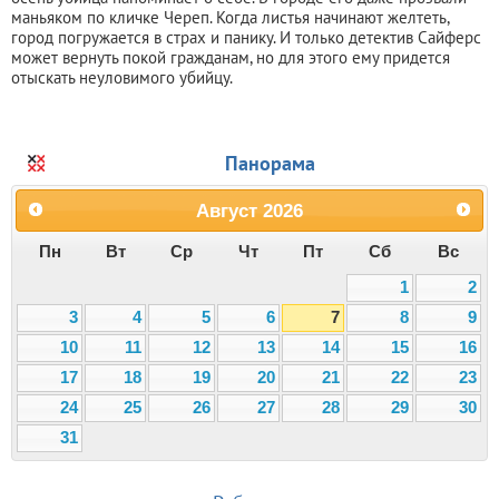
маньяком по кличке Череп. Когда листья начинают желтеть,
город погружается в страх и панику. И только детектив Сайферс
может вернуть покой гражданам, но для этого ему придется
отыскать неуловимого убийцу.
Панорама
Август
2026
Пн
Вт
Ср
Чт
Пт
Сб
Вс
1
2
3
4
5
6
7
8
9
10
11
12
13
14
15
16
17
18
19
20
21
22
23
24
25
26
27
28
29
30
31