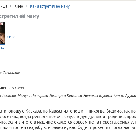
иша
Кино
Как я встретил её маму
встретил её маму
Кино
18+
р Сальников
ность:
95 мин.
т Тохатян, Мамука Патарава, Дмитрий Красилов, Наталья Щукина, Армэн Аруш
ти юношу с Кавказа, но Кавказ из юноши — никогда. Видимо, так п
 осетина, когда решили помочь ему, следуя древней традиции, прок
что, если в итоге в машине окажется совсем не та невеста, семья уз
шихся гостей свадьбу все равно нужно будет провести? Тогда насту