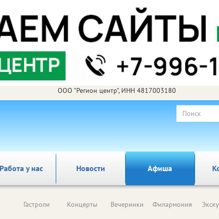
ООО "Регион центр", ИНН 4817003180
Работа у нас
Новости
Афиша
К
Гастроли
Концерты
Вечеринки
Филармония
Экск