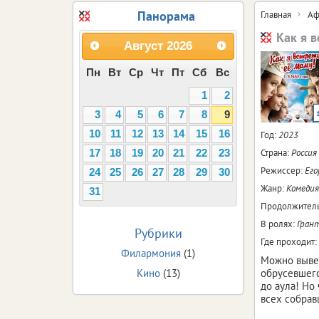
Панорама
Главная
Аф
Как я 
Август
2026
Пн
Вт
Ср
Чт
Пт
Сб
Вс
1
2
3
4
5
6
7
8
9
10
11
12
13
14
15
16
Год:
2023
Страна:
Россия
17
18
19
20
21
22
23
Режиссер:
Его
24
25
26
27
28
29
30
Жанр:
Комедия
31
Продолжитель
В ролях:
Гран
Рубрики
Где проходит:
Филармония
(1)
Можно вывез
Кино
(13)
обрусевшего
до аула! Но 
всех собрав