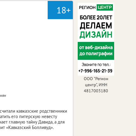
18+
ООО "Регион
центр", ИНН
4817003180
анян
осчитали кавказские родственники
атить его питерскую невесту
нает главную тайну Давида, а для
пит «Кавказский Болливуд».