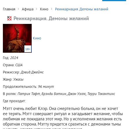
Главная
Афиша
Кино
Реинкарнация. Демоны желаний
Реинкарнация. Демоны желаний
Кино
18+
Год:
2024
Страна:
США
Режиссер:
Дэвид Джеймс
Жанр:
Ужасы
Продолжительность:
96 минут
В ролях:
Патрик Тафт, Брэнди Боткин, Джон Уэллс, Терри Токантинс
Где проходит:
Мэтт очень любит Клэр. Она смертельно больна, он не хочет
ее терять. Мэтт совершает ритуал и загадывает желание, чтобы
любимая не покидала этот мир. Но у исполнения желания есть
обратная сторона. Мэтту придется сразиться с демонами тьмы