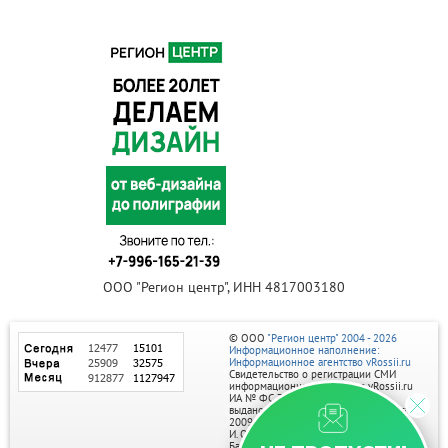
ООО "Регион центр", ИНН 4817003180
© ООО
"Регион центр" 2004 - 2026
Информационное наполнение:
Информационное агентство vRossii.ru
Свидетельство о регистрации СМИ
информационного агентства vRossii.ru
ИА № ФС 77‑35502
выдано РОСКОМНАДЗОРом 04 марта
2009г.
И. О. Главного редактора Нарыков А. Н.
Баннеры на портале размещаются на