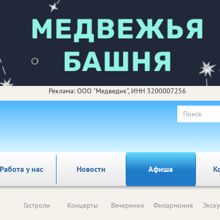
Реклама: ООО "Медведик", ИНН 3200007256
Работа у нас
Новости
Афиша
К
Гастроли
Концерты
Вечеринки
Филармония
Экск