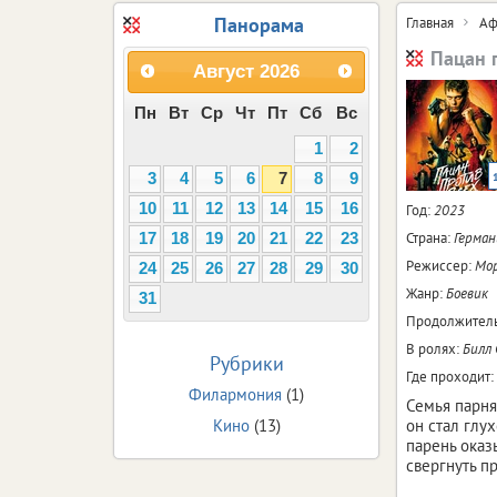
Панорама
Главная
Аф
Пацан 
Август
2026
Пн
Вт
Ср
Чт
Пт
Сб
Вс
1
2
3
4
5
6
7
8
9
10
11
12
13
14
15
16
Год:
2023
Страна:
Герман
17
18
19
20
21
22
23
Режиссер:
Мо
24
25
26
27
28
29
30
Жанр:
Боевик
31
Продолжитель
В ролях:
Билл 
Рубрики
Где проходит:
Филармония
(1)
Семья парня
Кино
(13)
он стал глу
парень оказ
свергнуть п