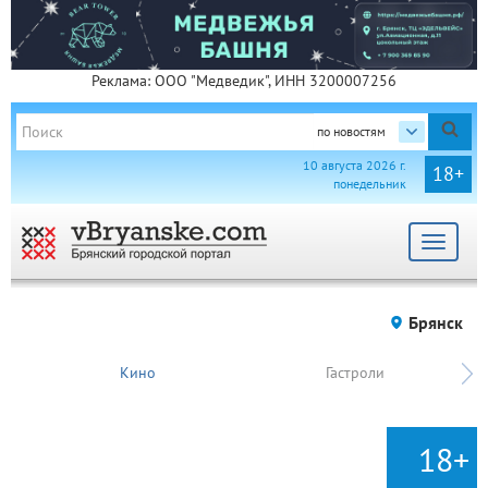
Реклама: ООО "Медведик", ИНН 3200007256
по новостям
10 августа 2026 г.
18+
понедельник
Toggle
navigat
Брянск
Кино
Гастроли
18+