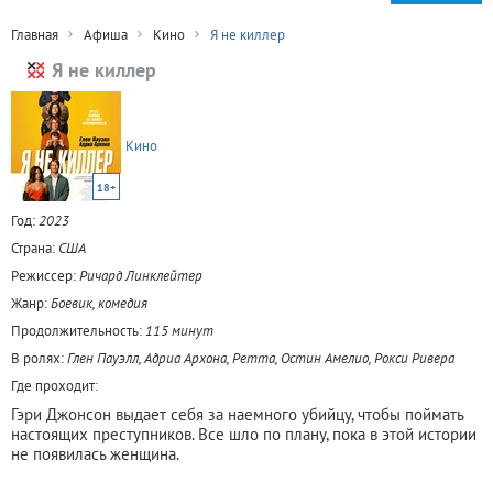
Главная
Афиша
Кино
Я не киллер
Я не киллер
Кино
18+
Год:
2023
Страна:
США
Режиссер:
Ричард Линклейтер
Жанр:
Боевик, комедия
Продолжительность:
115 минут
В ролях:
Глен Пауэлл, Адриа Архона, Ретта, Остин Амелио, Рокси Ривера
Где проходит:
Гэри Джонсон выдает себя за наемного убийцу, чтобы поймать
настоящих преступников. Все шло по плану, пока в этой истории
не появилась женщина.