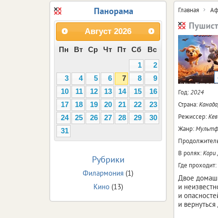
Панорама
Главная
Аф
Пушист
Август
2026
Пн
Вт
Ср
Чт
Пт
Сб
Вс
1
2
3
4
5
6
7
8
9
10
11
12
13
14
15
16
Год:
2024
Страна:
Канада
17
18
19
20
21
22
23
Режиссер:
Кев
24
25
26
27
28
29
30
Жанр:
Мультфи
31
Продолжитель
В ролях:
Кори 
Рубрики
Где проходит:
Филармония
(1)
Двое домашн
Кино
(13)
и неизвестн
и опасносте
и вернуться