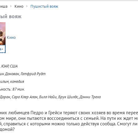
иша
Кино
Пушистый вояж
ый вояж
Кино
6+
, ЮАР, США
ин Донован, Готфрид Рудт
льм, комедия
ность:
87 мин.
Доран, Сара Клер Алан, Билл Найи, Брук Шилдс, Дэнни Трехо
их любимцев Педро и Грейси теряют своих хозяев во время перее
ом мире, они пытаются воссоединиться с семьей. На пути их ждет
й, справиться с которыми можно только действуя сообща. Смогут ли
 домой?