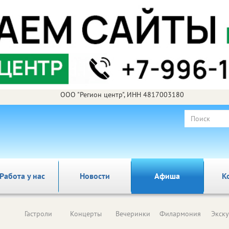
ООО "Регион центр", ИНН 4817003180
Работа у нас
Новости
Афиша
К
Гастроли
Концерты
Вечеринки
Филармония
Экск