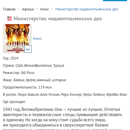
Главная
Афиша
Кино
Министерство неджентльменских дел
Министерство неджентльменских дел
Кино
18+
Год:
2024
Страна:
США, Великобритания, Турция
Режиссер:
Гай Ричи
Жанр:
Боевик, драма, военный, история
Продолжительность:
119 мин.
В ролях:
Генри Кавилл, Алан Ричсон, Рори Киннер, Генри Голдинг, Фредди Фокс
Где проходит:
1942 год, Великобритания. Они — лучшие из лучших. Отпетые
авантюристы и первоклассные спецы, привыкшие действовать
в одиночку. Но когда на кону стоит судьба всего мира,
им приходится объединиться в сверхсекретное боевое