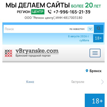
ООО "Регион центр", ИНН 4817003180
по новостям
8 августа 2026 г.
18+
суббота
Toggle
navigat
Брянск
Кино
Гастроли
18+