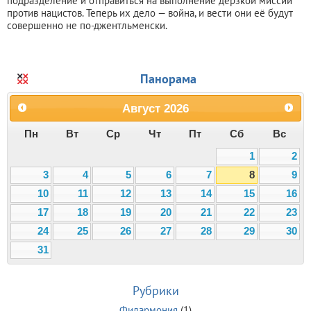
подразделение и отправиться на выполнение дерзкой миссии
против нацистов. Теперь их дело — война, и вести они её будут
совершенно не по-джентльменски.
Панорама
Август
2026
Пн
Вт
Ср
Чт
Пт
Сб
Вс
1
2
3
4
5
6
7
8
9
10
11
12
13
14
15
16
17
18
19
20
21
22
23
24
25
26
27
28
29
30
31
Рубрики
Филармония
(1)