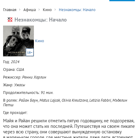
Главная
Афиша
Кино
Незнакомцы: Начало
Незнакомцы: Начало
Кино
18+
Год:
2024
Страна:
США
Режиссер:
Ренни Харлин
Жанр:
Ужасы
Продолжительность:
91 мин.
В ролях:
Райан Баун, Matus Lajcak, Olivia Kreutzova, Letizia Fabbri, Мэделин
Петш
Где проходит:
Майя и Райан решили отметить пятую годовщину, не подозревая,
что она может стать их последней. Путешествуя на своем пикапе
через всю страну, они совершают вынужденную остановку
в маленьком городе, где местные жители, даже дети, встречают