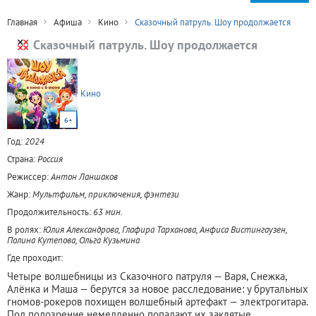
Главная
Афиша
Кино
Сказочный патруль. Шоу продолжается
Сказочный патруль. Шоу продолжается
Кино
6+
Год:
2024
Страна:
Россия
Режиссер:
Антон Ланшаков
Жанр:
Мультфильм, приключения, фэнтези
Продолжительность:
63 мин.
В ролях:
Юлия Александрова, Глафира Тарханова, Анфиса Вистингаузен,
Полина Кутепова, Ольга Кузьмина
Где проходит:
Четыре волшебницы из Сказочного патруля — Варя, Снежка,
Алёнка и Маша — берутся за новое расследование: у брутальных
гномов-рокеров похищен волшебный артефакт — электрогитара.
Под подозрение немедленно попадают их заклятые