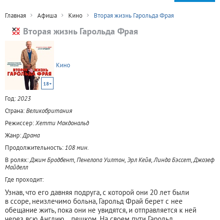
Главная
Афиша
Кино
Вторая жизнь Гарольда Фрая
Вторая жизнь Гарольда Фрая
Кино
18+
Год:
2023
Страна:
Великобритания
Режиссер:
Хетти Макдональд
Жанр:
Драма
Продолжительность:
108 мин.
В ролях:
Джим Бродбент, Пенелопа Уилтон, Эрл Кейв, Линда Бэссет, Джозеф
Майделл
Где проходит:
Узнав, что его давняя подруга, с которой они 20 лет были
в ссоре, неизлечимо больна, Гарольд Фрай берет с нее
обещание жить, пока они не увидятся, и отправляется к ней
через всю Англию… пешком. На своем пути Гарольд