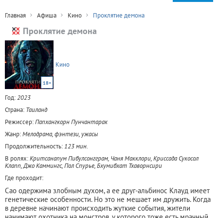
Главная
Афиша
Кино
Проклятие демона
Проклятие демона
Кино
18+
Год:
2023
Страна:
Таиланд
Режиссер:
Папхангкорн Пунчантарак
Жанр:
Мелодрама, фэнтези, ужасы
Продолжительность:
123 мин.
В ролях:
Критсанапум Пибулсонгграм, Чаня Макклори, Криссада Сукосол
Клапп, Джо Каммингс, Пол Спурье, Бхумибхат Тхаворнсири
Где проходит:
Сао одержима злобным духом, а ее друг-альбинос Клауд имеет
генетические особенности. Но это не мешает им дружить. Когда
в деревне начинают происходить жуткие события, жители
нанимают охотника на монстров, у которого тоже есть мрачный