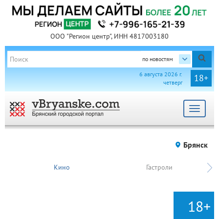
ООО "Регион центр", ИНН 4817003180
по новостям
6 августа 2026 г.
18+
четверг
Toggle
navigat
Брянск
Кино
Гастроли
18+