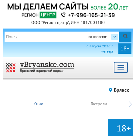
ООО "Регион центр", ИНН 4817003180
по новостям
6 августа 2026 г.
18+
четверг
Toggle
navigat
Брянск
Кино
Гастроли
18+