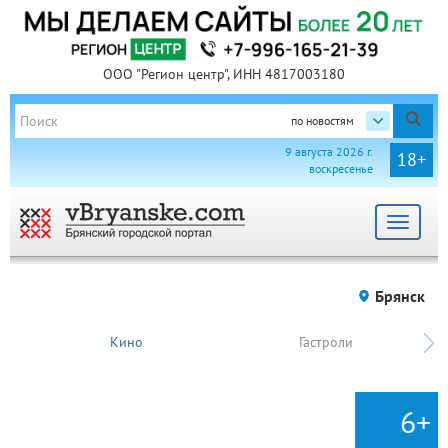
ООО "Регион центр", ИНН 4817003180
по новостям
9 августа 2026 г.
18+
воскресенье
Toggle
navigat
Брянск
Кино
Гастроли
6+