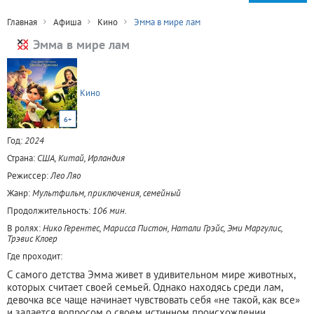
Главная
Афиша
Кино
Эмма в мире лам
Эмма в мире лам
Кино
6+
Год:
2024
Страна:
США, Китай, Ирландия
Режиссер:
Лео Ляо
Жанр:
Мультфильм, приключения, семейный
Продолжительность:
106 мин.
В ролях:
Нико Герентес, Марисса Пистон, Натали Грэйс, Эми Маргулис,
Трэвис Клоер
Где проходит:
С самого детства Эмма живет в удивительном мире животных,
которых считает своей семьей. Однако находясь среди лам,
девочка все чаще начинает чувствовать себя «не такой, как все»
и задается вопросом о своем истинном происхождении.