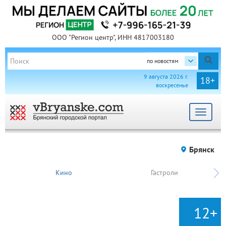
ООО "Регион центр", ИНН 4817003180
по новостям
9 августа 2026 г.
18+
воскресенье
Toggle
navigat
Брянск
Кино
Гастроли
12+