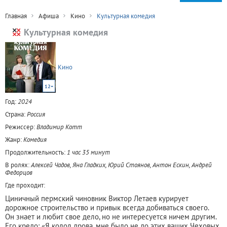
Главная
Афиша
Кино
Культурная комедия
Культурная комедия
Кино
12+
Год:
2024
Страна:
Россия
Режиссер:
Владимир Котт
Жанр:
Комедия
Продолжительность:
1 час 35 минут
В ролях:
Алексей Чадов, Яна Гладких, Юрий Стоянов, Антон Ескин, Андрей
Федорцов
Где проходит:
Циничный пермский чиновник Виктор Летаев курирует
дорожное строительство и привык всегда добиваться своего.
Он знает и любит свое дело, но не интересуется ничем другим.
Его кредо: «Я колол дрова, мне было не до этих ваших Чеховых