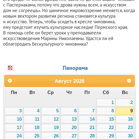
с Пастернаками, потому что дрова нужны всем, а искусством
дом не согреешь». Но циничное мировоззрение меняется, когда
новым вектором развития региона становятся культура
и искусство. Теперь, чтобы усидеть в кресле чиновника,
ему предстоит изучить культурное наследие Пермского края.
В помощь себе он берет уроки у преподавателя
искусствоведения Марины Николаевны. Удастся ли ей
облагородить бескультурного чиновника?
Панорама
Август
2026
Пн
Вт
Ср
Чт
Пт
Сб
Вс
1
2
3
4
5
6
7
8
9
10
11
12
13
14
15
16
17
18
19
20
21
22
23
24
25
26
27
28
29
30