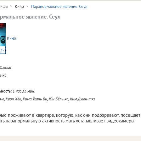
иша
Кино
Паранормальное явление. Сеул
рмальное явление. Сеул
Кино
18+
 Южная
э-хо
ность:
1 час 33 мин.
-а, Квон Хёк, Рима Тхань Ви, Юн Бёль-ха, Ким Джон-тхэ
рью проживают в квартире, которую, как они подозревают, посещает 
ть паранормальную активность мать устанавливает видеокамеры.