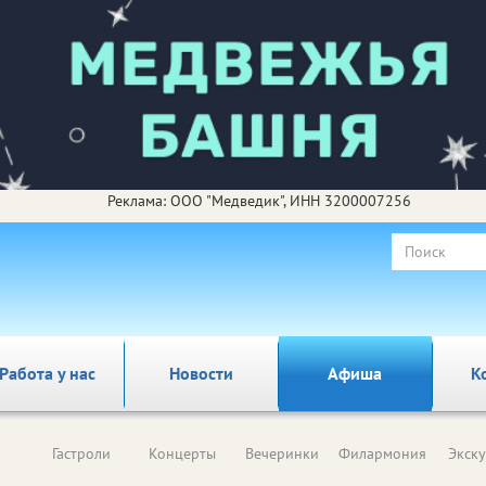
Реклама: ООО "Медведик", ИНН 3200007256
Работа у нас
Новости
Афиша
К
Гастроли
Концерты
Вечеринки
Филармония
Экск