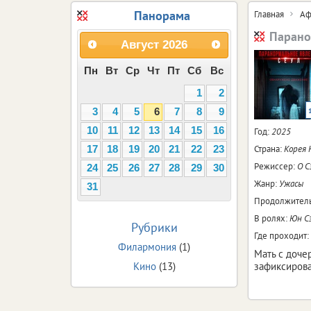
Панорама
Главная
Аф
Парано
Август
2026
Пн
Вт
Ср
Чт
Пт
Сб
Вс
1
2
3
4
5
6
7
8
9
10
11
12
13
14
15
16
Год:
2025
Страна:
Корея
17
18
19
20
21
22
23
Режиссер:
О С
24
25
26
27
28
29
30
Жанр:
Ужасы
31
Продолжитель
В ролях:
Юн Сэ
Рубрики
Где проходит:
Филармония
(1)
Мать с доче
Кино
(13)
зафиксирова