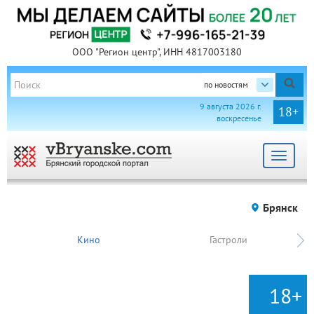
ООО "Регион центр", ИНН 4817003180
по новостям
9 августа 2026 г.
18+
воскресенье
Toggle
navigat
Брянск
Кино
Гастроли
18+