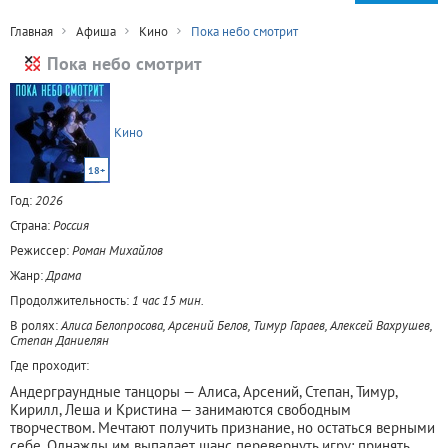
Главная
Афиша
Кино
Пока небо смотрит
Пока небо смотрит
Кино
18+
Год:
2026
Страна:
Россия
Режиссер:
Роман Михайлов
Жанр:
Драма
Продолжительность:
1 час 15 мин.
В ролях:
Алиса Белопросова, Арсений Белов, Тимур Гараев, Алексей Вахрушев,
Степан Даниелян
Где проходит:
Андерграундные танцоры — Алиса, Арсений, Степан, Тимур,
Кирилл, Леша и Кристина — занимаются свободным
творчеством. Мечтают получить признание, но остаться верными
себе. Однажды им выпадает шанс перевернуть игру: принять