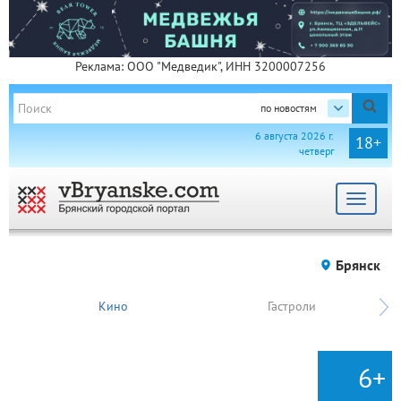
Реклама: ООО "Медведик", ИНН 3200007256
по новостям
6 августа 2026 г.
18+
четверг
Toggle
navigat
Брянск
Кино
Гастроли
6+