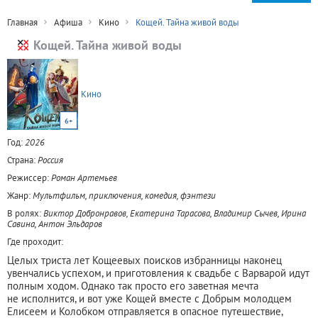
Главная
Афиша
Кино
Кощей. Тайна живой воды
Кощей. Тайна живой воды
Кино
6+
Год:
2026
Страна:
Россия
Режиссер:
Роман Артемьев
Жанр:
Мультфильм, приключения, комедия, фэнтези
В ролях:
Виктор Добронравов, Екатерина Тарасова, Владимир Сычев, Ирина
Савина, Антон Эльдаров
Где проходит:
Целых триста лет Кощеевых поисков избранницы наконец
увенчались успехом, и приготовления к свадьбе с Варварой идут
полным ходом. Однако так просто его заветная мечта
не исполнится, и вот уже Кощей вместе с Добрым молодцем
Елисеем и Колобком отправляется в опасное путешествие,