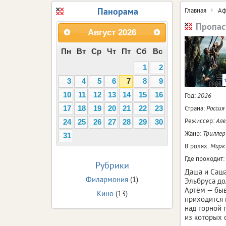
Панорама
Главная
Аф
Пропас
Август
2026
Пн
Вт
Ср
Чт
Пт
Сб
Вс
1
2
3
4
5
6
7
8
9
10
11
12
13
14
15
16
Год:
2026
Страна:
Россия
17
18
19
20
21
22
23
Режиссер:
Але
24
25
26
27
28
29
30
Жанр:
Триллер
31
В ролях:
Марк 
Где проходит:
Рубрики
Даша и Саш
Филармония
(1)
Эльбруса до
Артём — быв
Кино
(13)
приходится 
над горной 
из которых 