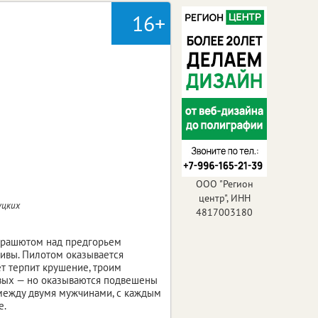
16+
ООО "Регион
центр", ИНН
уцких
4817003180
арашютом над предгорьем
тивы. Пилотом оказывается
т терпит крушение, троим
ивых — но оказываются подвешены
между двумя мужчинами, с каждым
е.