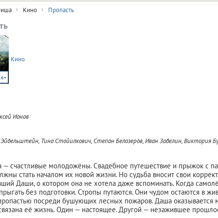
иша
Кино
Пропасть
ть
Кино
16+
ксей Ионов
Эйдельштейн, Тина Стойилкович, Степан Белозеров, Иван Забелин, Виктория Б
а — счастливые молодожёны. Свадебное путешествие и прыжок с п
лжны стать началом их новой жизни. Но судьба вносит свои коррек
ший Даши, о котором она не хотела даже вспоминать. Когда самолё
прыгать без подготовки. Стропы путаются. Они чудом остаются в ж
пропастью посреди бушующих лесных пожаров. Даша оказывается 
связана её жизнь. Один — настоящее. Другой — незажившее прошло