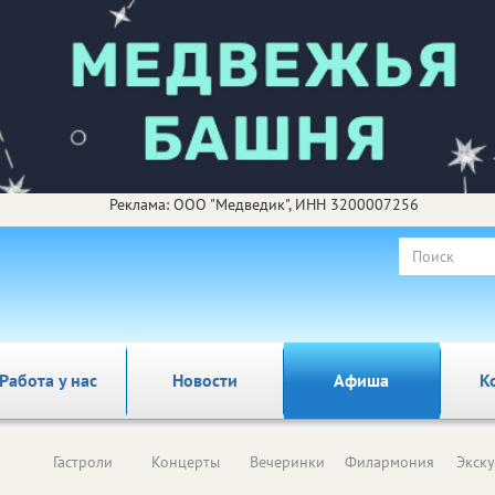
Реклама: ООО "Медведик", ИНН 3200007256
Работа у нас
Новости
Афиша
К
Гастроли
Концерты
Вечеринки
Филармония
Экск