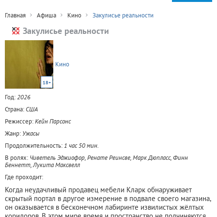
Главная
Афиша
Кино
Закулисье реальности
Закулисье реальности
Кино
18+
Год:
2026
Страна:
США
Режиссер:
Кейн Парсонс
Жанр:
Ужасы
Продолжительность:
1 час 50 мин.
В ролях:
Чиветель Эджиофор, Ренате Реинсве, Марк Дюпласс, Финн
Беннетт, Лукита Максвелл
Где проходит:
Когда неудачливый продавец мебели Кларк обнаруживает
скрытый портал в другое измерение в подвале своего магазина,
он оказывается в бесконечном лабиринте извилистых жёлтых
коридоров. В этом мире время и пространство не подчиняются