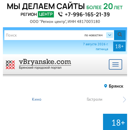
ООО "Регион центр", ИНН 4817003180
по новостям
7 августа 2026 г.
18+
пятница
Toggle
navigat
Брянск
Кино
Гастроли
18+