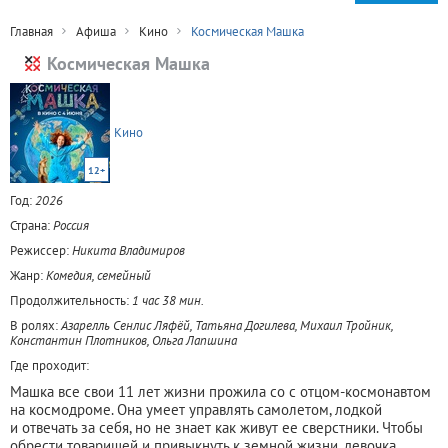
Главная
Афиша
Кино
Космическая Машка
Космическая Машка
Кино
12+
Год:
2026
Страна:
Россия
Режиссер:
Никита Владимиров
Жанр:
Комедия, семейный
Продолжительность:
1 час 38 мин.
В ролях:
Азарелль Сенлис Ляфёй, Татьяна Догилева, Михаил Тройник,
Константин Плотников, Ольга Лапшина
Где проходит:
Машка все свои 11 лет жизни прожила со с отцом-космонавтом
на космодроме. Она умеет управлять самолетом, лодкой
и отвечать за себя, но не знает как живут ее сверстники. Чтобы
обрести товарищей и привыкнуть к земной жизни, девочка