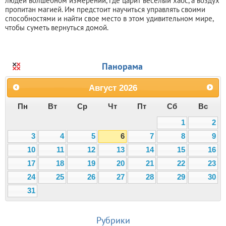
людей волшебном измерении, где царит веселый хаос, а воздух
пропитан магией. Им предстоит научиться управлять своими
способностями и найти свое место в этом удивительном мире,
чтобы суметь вернуться домой.
Панорама
Август
2026
Пн
Вт
Ср
Чт
Пт
Сб
Вс
1
2
3
4
5
6
7
8
9
10
11
12
13
14
15
16
17
18
19
20
21
22
23
24
25
26
27
28
29
30
31
Рубрики