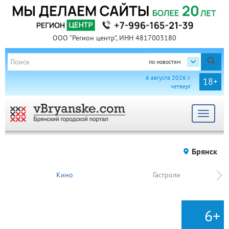
ООО "Регион центр", ИНН 4817003180
по новостям
6 августа 2026 г.
18+
четверг
Toggle
navigat
Брянск
Кино
Гастроли
6+