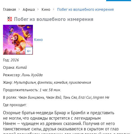
Главная
Афиша
Кино
Побег из волшебного измерения
Побег из волшебного измерения
Кино
6+
Год:
2026
Страна:
Китай
Режиссер:
Линь Хуэйда
Жанр:
Мультфильм, фэнтези, комедия, приключения
Продолжительность:
1 час 58 мин.
В ролях:
Чжан Бинцзюнь, Чжан Вэй, Тань Сяо, Enzi Cui, Jingren He
Где проходит:
Озорные братья-медведи Бриар и Брамбл и представить
не могли, что однажды встретятся с легендарным
Нянем — чудищем из древних сказаний. Получив от него
таинственные силы, друзья оказываются в скрытом от глаз