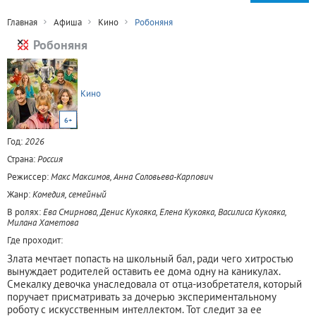
Главная
Афиша
Кино
Робоняня
Робоняня
Кино
6+
Год:
2026
Страна:
Россия
Режиссер:
Макс Максимов, Анна Соловьева-Карпович
Жанр:
Комедия, семейный
В ролях:
Ева Смирнова, Денис Кукояка, Елена Кукояка, Василиса Кукояка,
Милана Хаметова
Где проходит:
Злата мечтает попасть на школьный бал, ради чего хитростью
вынуждает родителей оставить ее дома одну на каникулах.
Смекалку девочка унаследовала от отца-изобретателя, который
поручает присматривать за дочерью экспериментальному
роботу с искусственным интеллектом. Тот следит за ее