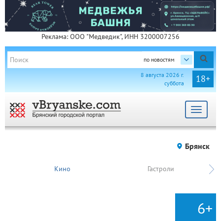
Реклама: ООО "Медведик", ИНН 3200007256
по новостям
8 августа 2026 г.
18+
суббота
Toggle
navigat
Брянск
Кино
Гастроли
6+