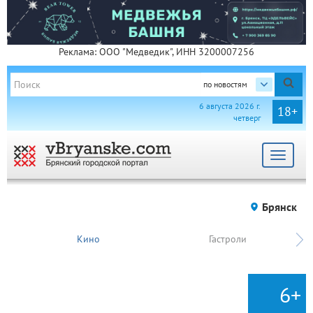
Реклама: ООО "Медведик", ИНН 3200007256
по новостям
6 августа 2026 г.
18+
четверг
Toggle
navigat
Брянск
Кино
Гастроли
6+