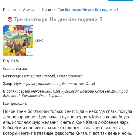
Главная
Афиша
Кино
Три богатыря. Ни дня без подвига 3
Три богатыря. Ни дня без подвига 3
Кино
6+
Год:
2026
Страна:
Россия
Режиссер:
Екатерина Салабай, Анна Миронова
Жанр:
Мультфильм, приключения, фэнтези, семейный
В ролях:
Сергей Маковецкий, Олег Куликович, Валерий Соловьев, Дмитрий
Быковский-Ромашов, Юлия Зоркина
Где проходит:
Покой трём богатырям только снится, да и некогда спать, покуда
дел невпроворот. Для начала нужно вернуть Князю волшебную
ель, исполняющую желания, снять с Коня Юлия любовные чары
Бабы Яги и поставить на место одного зазнавшегося пенька,
который метит в главные фавориты Князя. И вот так день и ночь,