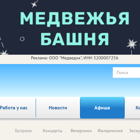
Реклама: ООО "Медведик", ИНН 3200007256
Работа у нас
Новости
Афиша
К
Гастроли
Концерты
Вечеринки
Филармония
Экск