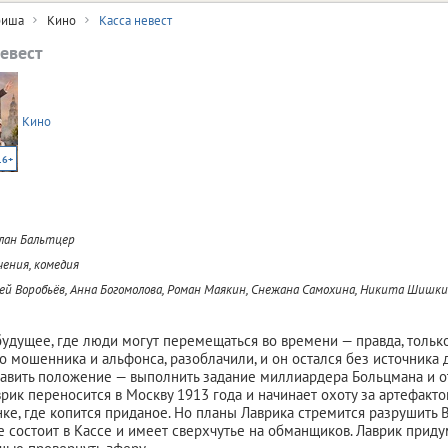
иша
Кино
Касса невест
невест
Кино
16+
лан Бальтцер
ения, комедия
ей Воробьёв, Анна Богомолова, Роман Маякин, Снежана Самохина, Никита Шишк
удущее, где люди могут перемещаться во времени — правда, только
о мошенника и альфонса, разоблачили, и он остался без источника 
авить положение — выполнить задание миллиардера Больцмана и о
врик переносится в Москву 1913 года и начинает охоту за артефакто
нке, где копится приданое. Но планы Лаврика стремится разрушить 
е состоит в Кассе и имеет сверхчутье на обманщиков. Лаврик приду