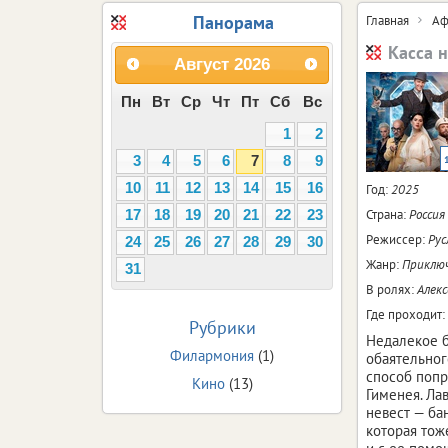
Панорама
Главная
Аф
Касса 
Август
2026
Пн
Вт
Ср
Чт
Пт
Сб
Вс
1
2
3
4
5
6
7
8
9
10
11
12
13
14
15
16
Год:
2025
Страна:
Россия
17
18
19
20
21
22
23
Режиссер:
Рус
24
25
26
27
28
29
30
Жанр:
Приключ
31
В ролях:
Алекс
Где проходит:
Рубрики
Недалекое б
Филармония
(1)
обаятельног
способ попр
Кино
(13)
Гименея. Ла
невест — ба
которая тож