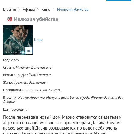
Главная
Афиша
Кино
Иллюзия убийства
Иллюзия убийства
Кино
18+
Год:
2025
Страна:
Испания, Доминикана
Режиссер:
Джейкоб Сантана
Жанр:
Триллер, детектив
Продолжительность:
1 час 37 мин.
В ролях:
Хайме Лорэнте, Мануэль Вега, Белен Руэда, Фернандо Кайо, Эва
Льорач
Где проходит:
После переезда в новый дом Марио становится свидетелем
дерзкого похищения своего старшего брата Давида. Спустя
несколько дней Давид возвращается, но ведёт себя очень
странно. Пытаясь разобраться в случившемся, Марио