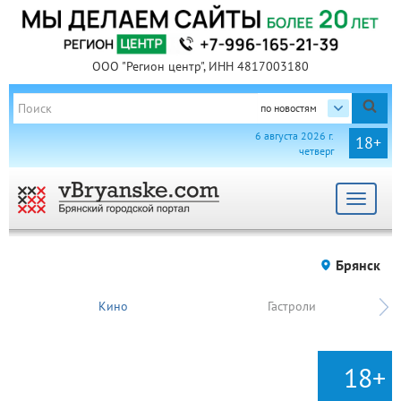
ООО "Регион центр", ИНН 4817003180
по новостям
6 августа 2026 г.
18+
четверг
Toggle
navigat
Брянск
Кино
Гастроли
18+