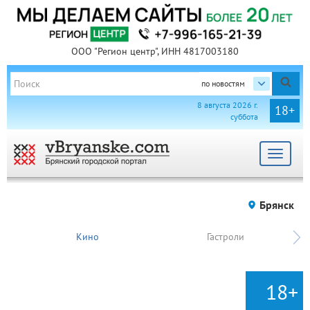
ООО "Регион центр", ИНН 4817003180
по новостям
8 августа 2026 г.
18+
суббота
Toggle
navigat
Брянск
Кино
Гастроли
18+