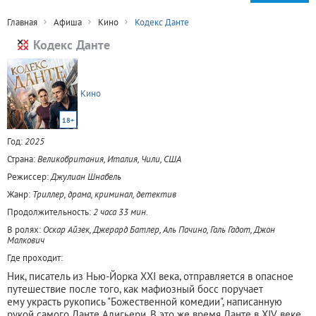
Главная
Афиша
Кино
Кодекс Данте
Кодекс Данте
Кино
18+
Год:
2025
Страна:
Великобритания, Италия, Чили, США
Режиссер:
Джулиан Шнабель
Жанр:
Триллер, драма, криминал, детектив
Продолжительность:
2 часа 33 мин.
В ролях:
Оскар Айзек, Джерард Батлер, Аль Пачино, Галь Гадот, Джон
Малкович
Где проходит:
Ник, писатель из Нью-Йорка XXI века, отправляется в опасное
путешествие после того, как мафиозный босс поручает
ему украсть рукопись "Божественной комедии", написанную
рукой самого Данте Алигьери. В это же время Данте в XIV веке