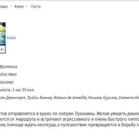
иша
Кино
Пасть
Кино
18+
обритания
еймс Нанн
триллер
ность:
1 час 33 мин.
он Девенпорт, Трэйси Боннер, Жоакин де Алмейда, Мишель Куриэль, Саманта К
стов отправляется в круиз по озёрам Луизианы. Желая увидеть дики
ются от маршрута и встречают агрессивного и очень быстрого гипп
на, помощи ждать неоткуда, а путешествие превращается в борьбу 