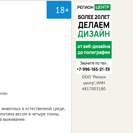
18+
ООО "Регион
центр", ИНН
4817003180
охлан
х животных в естественной среде,
опотама весом в четыре тонны.
за выживание.