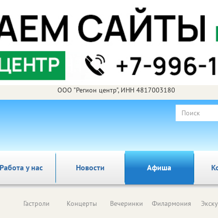
ООО "Регион центр", ИНН 4817003180
Работа у нас
Новости
Афиша
К
Гастроли
Концерты
Вечеринки
Филармония
Экск