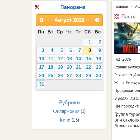
Панорама
Главная
Аф
Пасть
Август
2026
Пн
Вт
Ср
Чт
Пт
Сб
Вс
1
2
3
4
5
6
7
8
9
10
11
12
13
14
15
16
Год:
2026
Страна:
Велик
17
18
19
20
21
22
23
Режиссер:
Дж
24
25
26
27
28
29
30
Жанр:
Ужасы, 
31
Продолжитель
В ролях:
Мэдис
Рубрики
Где проходит:
Филармония
(1)
Группа тури
Кино
(13)
они отклоня
Лодка слома