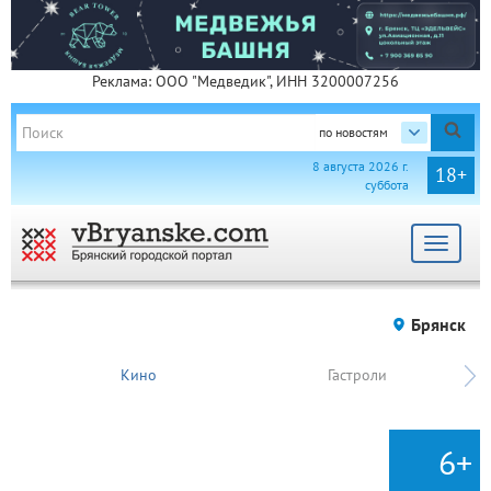
Реклама: ООО "Медведик", ИНН 3200007256
по новостям
8 августа 2026 г.
18+
суббота
Toggle
navigat
Брянск
Кино
Гастроли
6+