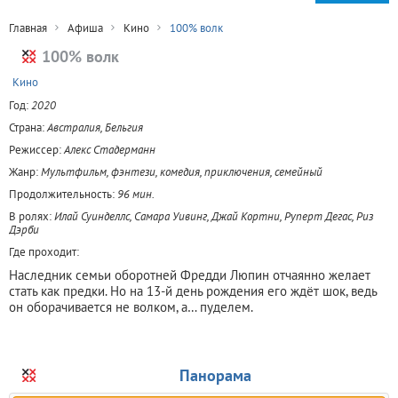
Главная
Афиша
Кино
100% волк
100% волк
+
Кино
Год:
2020
Страна:
Австралия, Бельгия
Режиссер:
Алекс Стадерманн
Жанр:
Мультфильм, фэнтези, комедия, приключения, семейный
Продолжительность:
96 мин.
В ролях:
Илай Суинделлс, Самара Уивинг, Джай Кортни, Руперт Дегас, Риз
Дэрби
Где проходит:
Наследник семьи оборотней Фредди Люпин отчаянно желает
стать как предки. Но на 13-й день рождения его ждёт шок, ведь
он оборачивается не волком, а… пуделем.
Панорама