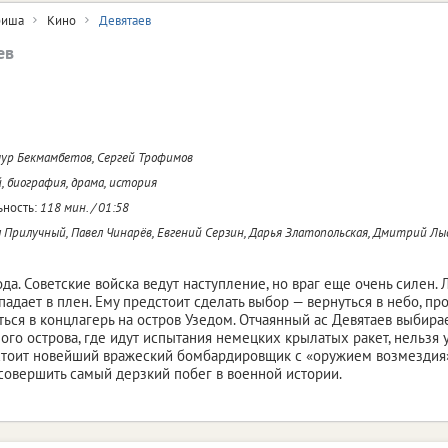
иша
Кино
Девятаев
ев
ур Бекмамбетов, Сергей Трофимов
, биография, драма, история
ность:
118 мин. / 01:58
 Прилучный, Павел Чинарёв, Евгений Серзин, Дарья Златопольская, Дмитрий Лы
ода. Советские войска ведут наступление, но враг еще очень силен.
падает в плен. Ему предстоит сделать выбор — вернуться в небо, пр
ться в концлагерь на остров Узедом. Отчаянный ас Девятаев выбирае
ого острова, где идут испытания немецких крылатых ракет, нельзя 
тоит новейший вражеский бомбардировщик с «оружием возмездия» 
 совершить самый дерзкий побег в военной истории.