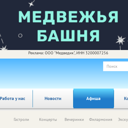
Реклама: ООО "Медведик", ИНН 3200007256
Работа у нас
Новости
Афиша
К
Гастроли
Концерты
Вечеринки
Филармония
Экск