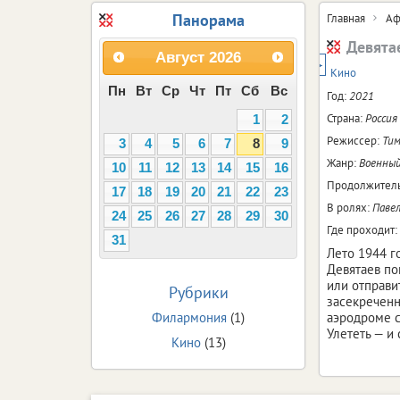
Панорама
Главная
Аф
Девята
Август
2026
12+
Кино
Пн
Вт
Ср
Чт
Пт
Сб
Вс
Год:
2021
Страна:
Россия
1
2
Режиссер:
Тим
3
4
5
6
7
8
9
Жанр:
Военный
10
11
12
13
14
15
16
Продолжитель
17
18
19
20
21
22
23
В ролях:
Павел
24
25
26
27
28
29
30
Где проходит:
31
Лето 1944 г
Девятаев по
или отправи
Рубрики
засекреченн
Филармония
(1)
аэродроме с
Улететь — и
Кино
(13)