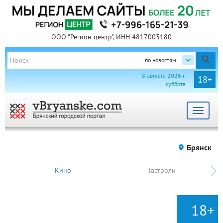
ООО "Регион центр", ИНН 4817003180
по новостям
8 августа 2026 г.
18+
суббота
Toggle
navigat
Брянск
Кино
Гастроли
18+