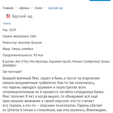
Главная
Афиша
Кино
Адский ад
Адский ад
+
Кино
Год:
2020
Страна:
Австралия, США
Режиссер:
Алистер Грирсон
Жанр:
Ужасы, комедия
Продолжительность:
93 мин.
В ролях:
Бен О’Тул, Мэг Фрэйзер, Кэролайн Крэйг, Мэтью Сандерлэнд, Трэвис
Джеффри
Где проходит:
Бывший военный Рекс зашёл в банк, и после на отделение
напали вооружённые грабители. Как-то так получилось,
что парень завладел оружием и перестрелял всех
злоумышленников, но в процессе погибла сотрудница банка.
Рекс получил 8 лет, а когда вышел, то обнаружил всё ещё
пристальное внимание к своей персоне: кто-то считает
его героем, а кто-то — опасным психопатом. Парень сбегает
из Штатов в тихую и спокойную, как ему казалось, Финляндию,