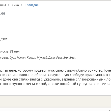
иша
Кино
В западне
дне
. Дэйл
ность:
88 мин.
 Фокс, Оуэн Мэкен, Каллэн Мулвей, Джек Рот, Амл Амин
спытание, которому подверг муж свою супругу, было убийство. Точ
о психопата вдова не обрела заслуженную свободу: прикованная к т
м доме она сталкивается с ужасными, заранее спланированными л
з этого жуткого места живой, или же покойный супруг затянет ее за