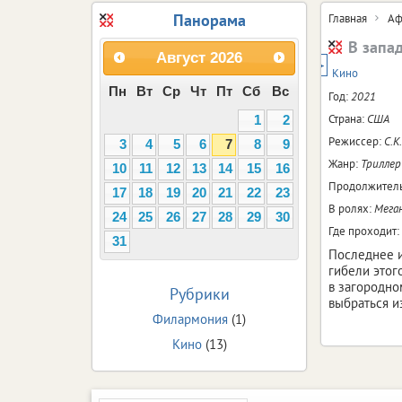
Панорама
Главная
Аф
В запа
Август
2026
18+
Кино
Пн
Вт
Ср
Чт
Пт
Сб
Вс
Год:
2021
Страна:
США
1
2
Режиссер:
С.К
3
4
5
6
7
8
9
Жанр:
Триллер
10
11
12
13
14
15
16
Продолжитель
17
18
19
20
21
22
23
В ролях:
Меган
24
25
26
27
28
29
30
Где проходит:
31
Последнее и
гибели этог
в загородно
Рубрики
выбраться и
Филармония
(1)
Кино
(13)