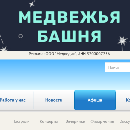
Реклама: ООО "Медведик", ИНН 3200007256
Работа у нас
Новости
Афиша
К
Гастроли
Концерты
Вечеринки
Филармония
Экск