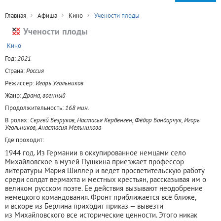
Главная
Афиша
Кино
Учености плоды
Учености плоды
+
Кино
Год:
2021
Страна:
Россия
Режиссер:
Игорь Угольников
Жанр:
Драма, военный
Продолжительность:
168 мин.
В ролях:
Сергей Безруков, Настасья Кербенген, Фёдор Бондарчук, Игорь
Угольников, Анастасия Мельникова
Где проходит:
1944 год. Из Германии в оккупированное немцами село
Михайловское в музей Пушкина приезжает профессор
литературы Мария Шиллер и ведет просветительскую работу
среди солдат вермахта и местных крестьян, рассказывая им о
великом русском поэте. Ее действия вызывают неодобрение
немецкого командования. Фронт приближается всё ближе,
и вскоре из Берлина приходит приказ — вывезти
из Михайловского все исторические ценности. Этого никак