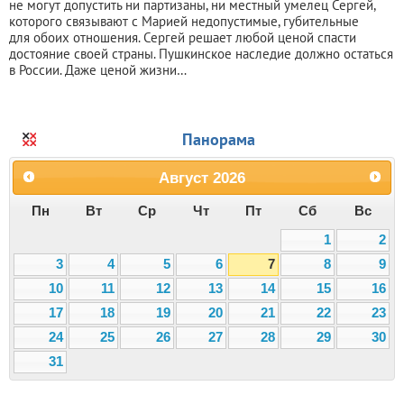
не могут допустить ни партизаны, ни местный умелец Сергей,
которого связывают с Марией недопустимые, губительные
для обоих отношения. Сергей решает любой ценой спасти
достояние своей страны. Пушкинское наследие должно остаться
в России. Даже ценой жизни…
Панорама
Август
2026
Пн
Вт
Ср
Чт
Пт
Сб
Вс
1
2
3
4
5
6
7
8
9
10
11
12
13
14
15
16
17
18
19
20
21
22
23
24
25
26
27
28
29
30
31