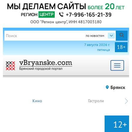
ООО "Регион центр", ИНН 4817003180
по новостям
7 августа 2026 г.
18+
пятница
Toggle
navigat
Брянск
Кино
Гастроли
12+