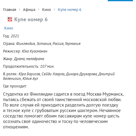
Главная
Афиша
Кино
Купе номер 6
Купе номер 6
+
Кино
Год:
2021
Страна:
Финляндия, Эстония, Россия, Германия
Режиссер:
Юхо Куосманен
Жанр:
Драма, мелодрама
Продолжительность:
107 мин.
В ролях:
Юра Борисов, Сейди Хаарла, Динара Друкарова, Дмитрий
Беленихин, Юлия Ауг
Где проходит:
Студентка из Финляндии садится в поезд Москва-Мурманск,
пытаясь сбежать от своей таинственной московской любви.
По воле случая ей приходится разделить долгую поездку
и тесное купе с грубоватым русским шахтером. Нечаянное
соседство помогает обоим пассажирам купе номер шесть
осознать своё одиночество и тоску по человеческим
отношениям.