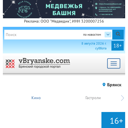
Реклама: ООО "Медведик", ИНН 3200007256
по новостям
8 августа 2026 г.
18+
суббота
Toggle
navigat
Брянск
Кино
Гастроли
16+